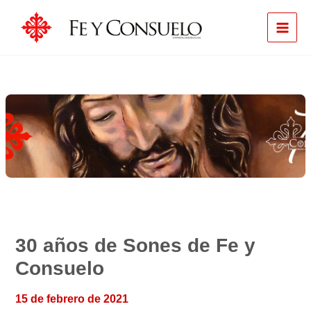
Ir
al
contenido
30 años de Sones de Fe y
Consuelo
15 de febrero de 2021